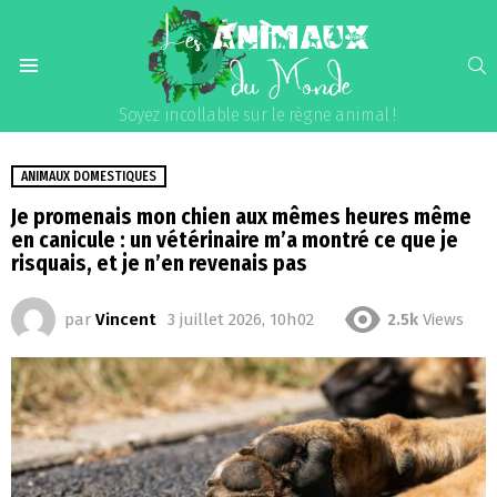
S
Menu
Soyez incollable sur le règne animal !
ANIMAUX DOMESTIQUES
Je promenais mon chien aux mêmes heures même
en canicule : un vétérinaire m’a montré ce que je
risquais, et je n’en revenais pas
par
Vincent
3 juillet 2026, 10h02
2.5k
Views