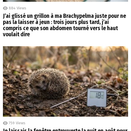
884
Views
J’ai glissé un grillon à ma Brachypelma juste pour ne
pas la laisser à jeun : trois jours plus tard, j’ai
compris ce que son abdomen tourné vers le haut
voulait dire
759
Views
Je laissais la fenêtre entrouverte la nuit en août pour