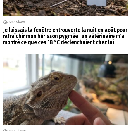
607
Views
Je laissais la fenêtre entrouverte la nuit en août pour
rafraîchir mon hérisson pygmée : un vétérinaire m’a
montré ce que ces 18 °C déclenchaient chez lui
602
Views