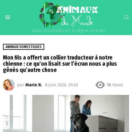
S
Menu
Soyez incollable sur le règne animal !
ANIMAUX DOMESTIQUES
Mon fils a offert un collier traducteur à notre
chienne : ce qu’on lisait sur l’écran nous a plus
gênés qu’autre chose
par
Marie R.
8 juin 2026, 5h45
1k
Views