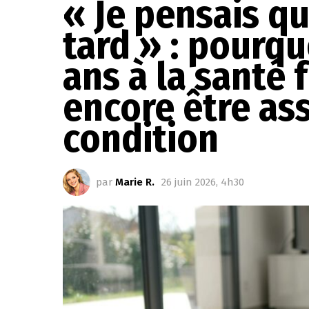
« Je pensais qu
tard » : pourqu
ans à la santé 
encore être as
condition
par
Marie R.
26 juin 2026, 4h30