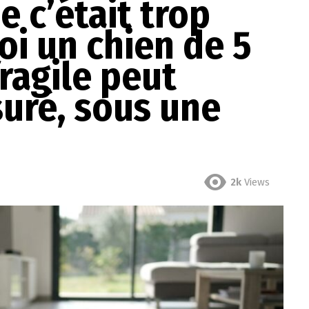
e c’était trop
oi un chien de 5
fragile peut
suré, sous une
2k
Views