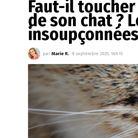
Faut-il touche
de son chat ? 
insoupçonnées
par
Marie R.
8 septembre 2025, 16h15