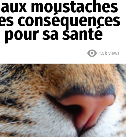
r aux moustaches
Les conséquences
 pour sa santé
1.5k
Views